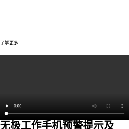
杜绝员工飞单，走私单等敏感行为
防止员工离职带走客户，杜绝资源流失
了解更多
无极工作手机预警提示及